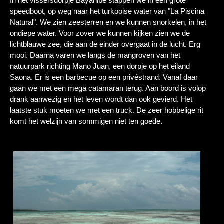
In het vissersdorpje Bayahibe stappen we in een grote
speedboot, op weg naar het turkooise water van "La Piscina
Natural". We zien zeesterren en we kunnen snorkelen, in het
ondiepe water. Voor zover we kunnen kijken zien we de
lichtblauwe zee, die aan de einder overgaat in de lucht. Erg
mooi. Daarna varen we langs de mangroven van het
natuurpark richting Mano Juan, een dorpje op het eiland
Saona. Er is een barbecue op een privéstrand. Vanaf daar
gaan we met een mega catamaran terug. Aan boord is volop
drank aanwezig en het leven wordt dan ook gevierd. Het
laatste stuk moeten we met een truck. De zeer hobbelige rit
komt het welzijn van sommigen niet ten goede.