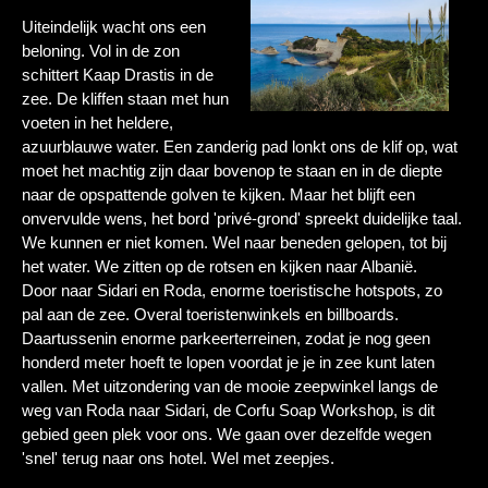
Uiteindelijk wacht ons een
beloning. Vol in de zon
schittert Kaap Drastis in de
zee. De kliffen staan met hun
voeten in het heldere,
azuurblauwe water. Een zanderig pad lonkt ons de klif op, wat
moet het machtig zijn daar bovenop te staan en in de diepte
naar de opspattende golven te kijken. Maar het blijft een
onvervulde wens, het bord 'privé-grond' spreekt duidelijke taal.
We kunnen er niet komen. Wel naar beneden gelopen, tot bij
het water. We zitten op de rotsen en kijken naar Albanië.
Door naar Sidari en Roda, enorme toeristische hotspots, zo
pal aan de zee. Overal toeristenwinkels en billboards.
Daartussenin enorme parkeerterreinen, zodat je nog geen
honderd meter hoeft te lopen voordat je je in zee kunt laten
vallen. Met uitzondering van de mooie zeepwinkel langs de
weg van Roda naar Sidari, de Corfu Soap Workshop, is dit
gebied geen plek voor ons. We gaan over dezelfde wegen
'snel' terug naar ons hotel. Wel met zeepjes.