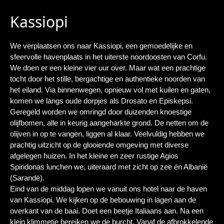
Kassiopi
We verplaatsen ons naar Kassiopi, een gemoedelijke en
sfeervolle havenplaats in het uiterste noordoosten van Corfu.
We doen er een kleine vier uur over. Maar wat een prachtige
tocht door het stille, bergachtige en authentieke noorden van
het eiland. Via binnenwegen, opnieuw vol met kuilen en gaten,
komen we langs oude dorpjes als Drosato en Episkepsi.
Geregeld worden we omringd door duizenden knoestige
olijfbomen, alle in keurig aangeharkte grond. De netten om de
olijven in op te vangen, liggen al klaar. Veelvuldig hebben we
prachtig uitzicht op de glooiende omgeving met diverse
afgelegen huizen. In het kleine en zeer rustige Agios
Spiridonas lunchen we, uiteraard met zicht op zee én Albanië
(Sarandë).
Eind van de middag lopen we vanuit ons hotel naar de haven
van Kassiopi. We kijken op de bebouwing in lagen aan de
overkant van de baai. Doet een beetje Italiaans aan. Na een
klein klimmetje bereiken we de burcht. Vanaf de afbrokkelende