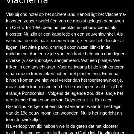
Vlakbij ons hotel op het schiereiland Kanoni ligt het Vlacherna-
klooster, zonder twijfel één van de mooist gelegen gebouwen
op Corfu. Tot 1986 deed het piepkleine gebouw dienst als
klooster. Nu zijn er een kapelletje en een souvenirwinkel. Als
we vanaf de rots naar beneden lopen, zien we het klooster al
liggen. Het witte pand, omringd door water, blinkt in de
middagzon. Aan een zijde van een korte betonnen dam liggen
diverse (vissers)bootjes aangemeerd. Wat een plaatje. We
kijken in een ansichtkaart. Voor de ingang bij de klokkentoren
staan mooie keramieken potten met planten erin. Eenmaal
binnen komen we niet veel verder dan het toeristenwinkeltje,
maar buiten kunnen we een beetje rondlopen. Vlakbij ligt het
eilandje Pontikonissi. Volgens de legende zou dit eilandje het
versteende Faiakenschip van Odysseus zijn. Er is een
Byzantijns kerkje met een kloosterkamer waar tot het begin
van de 19e eeuw monniken woonden. Nu is het ingericht als
toeristenwinkeltje.
Na verloop van tijd hebben we in de gaten dat het klooster
vlakbij de landings- en startbaan van Corfu ligt. De vliegtuigen