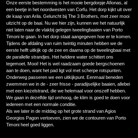
Onze eerste bestemming is het mooie bergdorpje Afionas, al
een beetje in het noordwesten van Corfu. Het dorp kijkt uit over
de kaap van Arila. Geluncht bij The 3 Brothers, met zeer mooi
uitzicht op de baai. Nu we hier zijn, kunnen we het natuurlijk
niet laten naar de vlakbij gelegen tweelingbaaien van Porto
Timoni te gaan. In het dorp staat aangegeven hoe er te komen.
Tijdens de afdaling van ruim twintig minuten hebben we de
eerste helft uitkijk op de zee en daarna op de tweelingbaai met
de parallelle strandjes. Het heldere water schittert ons
tegemoet. Mooi! Het is wel raadzaam goede bergschoenen
aan te doen, want het pad ligt vol met scherpe rotspunten.
Onderweg passeren we een uitkijkpunt. Eenmaal beneden
zwemmen we in de - zeer frisse - paradijselijke baaien, allebei
met een kiezelstrand, die we helemaal voor onszelf hebben.
We gaan in dezelfde tijd omhoog, de klim is goed te doen voor
iedereen met een normale conditie.
Als we later in de middag op het grote strand van Agios
Georgios Pagon vertoeven, zien we de contouren van Porto
Timoni heel goed liggen.